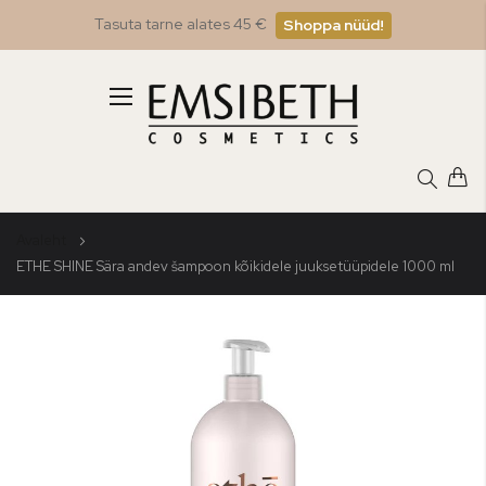
Tasuta tarne alates 45 €
Shoppa nüüd!
Toggle
Nav
Avaleht
ETHE SHINE Sära andev šampoon kõikidele juuksetüüpidele 1000 ml
Skip
to
the
end
of
the
images