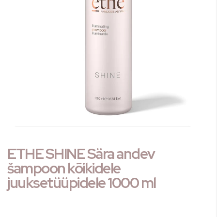
gallery
Skip
ETHE SHINE Sära andev
to
the
šampoon kõikidele
beginning
juuksetüüpidele 1000 ml
of
the
images
gallery