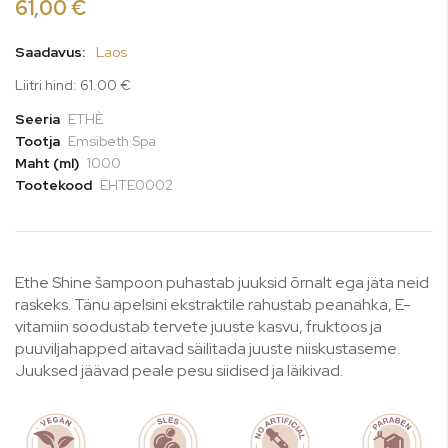
61,00 €
Saadavus:
Laos
Liitri hind: 61.00 €
Seeria
ETHÈ
Tootja
Emsibeth Spa
Maht (ml)
1000
Tootekood
EHTE0002
Ethe Shine šampoon puhastab juuksid õrnalt ega jäta neid
raskeks. Tänu apelsini ekstraktile rahustab peanahka, E-
vitamiin soodustab tervete juuste kasvu, fruktoos ja
puuviljahapped aitavad säilitada juuste niiskustaseme.
Juuksed jäävad peale pesu siidised ja läikivad.