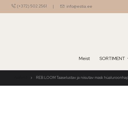
(+372) 502 2561
info@estia.ee
Meist
SORTIMENT
Avaleht
REB.LOOM Taaselustav ja niisutav mask hüaluroonhap
Skip
to
the
end
of
the