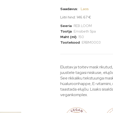
Saadavus:
Laos
Liitri hind: 146.67 €
Seeria
REB.LOOM
Tootja
Emsibeth Spa
Maht (ml)
150
Tootekood
ERBM0003
Elustav ja toitev mask rikutud
juustele tagasi niiskuse, eluj
See rikkaliku tekstuuriga mas
hüaluroonhappe, E-vitamiini, 
taastada elujõu. Lisaks sisal
vegankomplex.