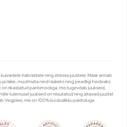
, kuivadele,habrastele ning stressis juustele. Mask annab
õu ja läike, muutmata neid raskeks ning peadligi hoidvaks.
k on rikastatud pantenooliga, mis tugevdab juukseid,
mille tulemusel juuksed on niisutatud ning aitavad juustel
dab Vegplexi, mis on 100% looduslikku päritoluga