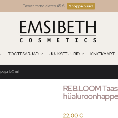
Tasuta tarne alates 45 €
Shoppa nüüd!
TOOTESARJAD
JUUKSETÜÜBID
KINKEKAART
pega 150 ml
REB.LOOM Taasel
hüaluroonhappe
22,00 €