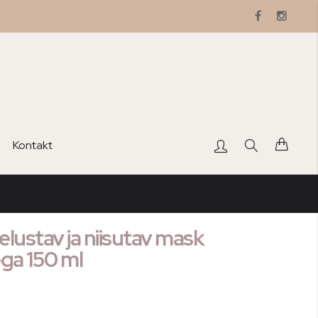
Ostuko
Kontakt
ustav ja niisutav mask
ga 150 ml