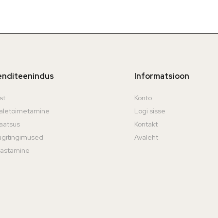
ienditeenindus
Informatsioon
st
Konto
aletoimetamine
Logi sisse
vaatsus
Kontakt
gitingimused
Avaleht
astamine