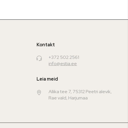
Kontakt
+372 502 2561
info@estia.ee
Leia meid
Allika tee 7, 75312 Peetri alevik,
Rae vald, Harjumaa