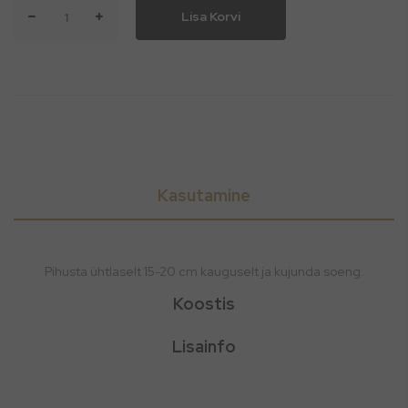
Lisa Korvi
Kasutamine
Pihusta ühtlaselt 15-20 cm kauguselt ja kujunda soeng.
Koostis
Lisainfo