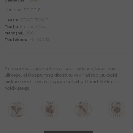
Liitri hind: 90.00 €
Seeria
STYLE PROOF
Tootja
Emsibeth Spa
Maht (ml)
300
Tootekood
ESTY0013
Aerosoolivaba juukselakk annab hoidvuse, läike ja on
ülikerge, ei kleepu ning kiiresti kuivav. Kaitseb juukseid
niiskuse eest ja sisaldab päikesekaitsefiltreid. Keskmise
hoidvusega!