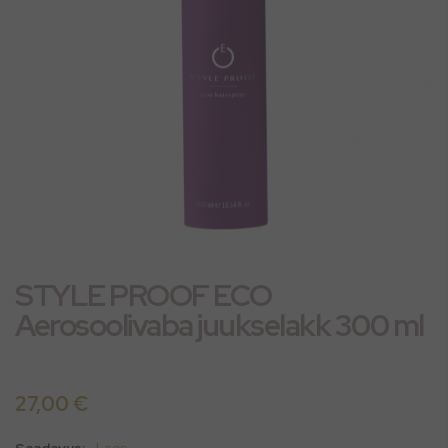
Skip
STYLE PROOF ECO
to
the
Aerosoolivaba juukselakk 300 ml
beginning
of
the
27,00 €
images
gallery
Saadavus:
Laos